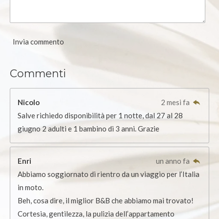
6
6
6
Invia commento
6
6
Commenti
6
6
6
Nicolo
2 mesi fa
6
Salve richiedo disponibilità per 1 notte, dal 27 al 28
6
giugno 2 adulti e 1 bambino di 3 anni. Grazie
7
s
Enri
un anno fa
t
Abbiamo soggiornato di rientro da un viaggio per l’Italia
e
in moto.
l
Beh, cosa dire, il miglior B&B che abbiamo mai trovato!
l
Cortesia, gentilezza, la pulizia dell’appartamento
e