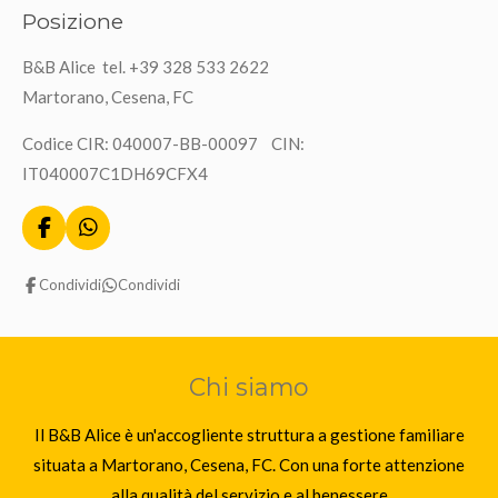
Posizione
B&B Alice tel. +39 328 533 2622
Martorano, Cesena, FC
Codice CIR: 040007-BB-00097 CIN:
IT040007C1DH69CFX4
F
W
a
h
c
a
Condividi
Condividi
e
t
b
s
o
A
o
p
k
p
Chi siamo
Il B&B Alice è un'accogliente struttura a gestione familiare
situata a Martorano, Cesena, FC. Con una forte attenzione
alla qualità del servizio e al benessere