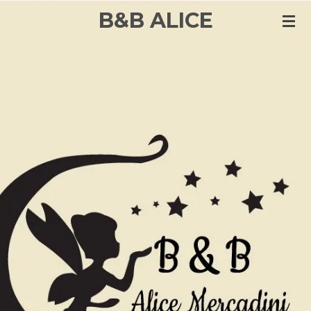
B&B ALICE
Vai
al
contenuto
principale