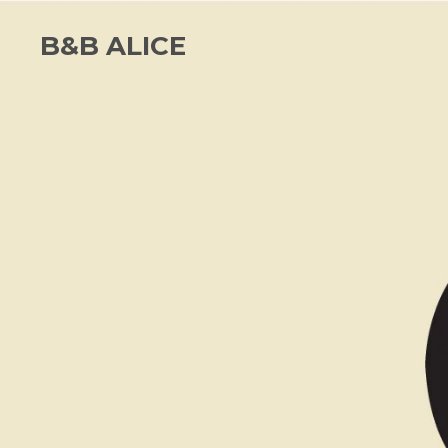
Vai
B&B ALICE
al
contenuto
principale