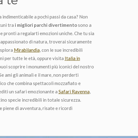
 indimenticabile a pochi passi da casa? Non
cuni tra
i migliori parchi divertimento
sono a
e pronti a regalarti emozioni uniche. Che tu sia
 appassionato di natura, troverai sicuramente
Esplora
Mirabilandia
, con le sue incredibili
i per tutte le età, oppure visita
Italia in
puoi scoprire i monumenti più iconici del nostro
e ami gli animali e il mare, non perderti
tico che combina spettacoli mozzafiato e
editi un safari emozionante a
Safari Ravenna
,
no specie incredibili in totale sicurezza.
 piene di avventura, risate e ricordi