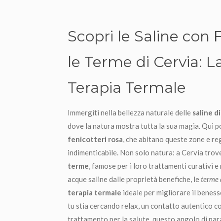
Scopri le Saline con 
le Terme di Cervia: L
Terapia Termale
Immergiti nella bellezza naturale delle
saline d
dove la natura mostra tutta la sua magia. Qui p
fenicotteri rosa
, che abitano queste zone e r
indimenticabile. Non solo natura: a Cervia trov
terme
, famose per i loro trattamenti curativi e 
acque saline dalle proprietà benefiche, le
terme 
terapia termale
ideale per migliorare il beness
tu stia cercando relax, un contatto autentico co
trattamento per la salute, questo angolo di par