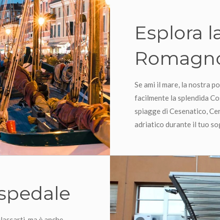
Esplora l
Romagno
Se ami il mare, la nostra p
facilmente la splendida Co
spiagge di Cesenatico, Cerv
adriatico durante il tuo s
Ospedale
ilassarti, ma è anche