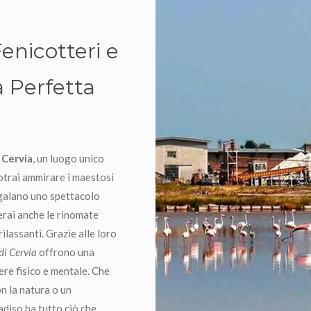
Fenicotteri e
a Perfetta
i Cervia
, un luogo unico
otrai ammirare i maestosi
egalano uno spettacolo
erai anche le rinomate
rilassanti. Grazie alle loro
di Cervia
offrono una
ere fisico e mentale. Che
n la natura o un
adiso ha tutto ciò che