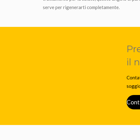
serve per rigenerarti completamente.
Pr
il 
Contat
soggio
Cont