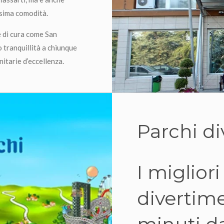
ssima comodità.
e di cura come San
tranquillità a chiunque
nitarie d’eccellenza.
Parchi d
I miglior
divertime
minuti da