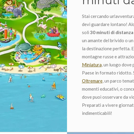
Stai cercando un'avventura
devi guardare lontano! Al
soli
30 minuti di distanza
un amante del brivido o un
la destinazione perfetta. 
montagne russe e attrazion
Miniatura
, un luogo dove 
Paese in formato ridotto. S
Oltremare
, un parco tema
momenti educativi, o conc
dove puoi osservare da vici
Preparati a vivere giornate
indimenticabili!