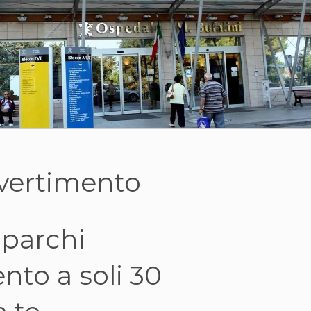
ivertimento
i parchi
nto a soli 30
 te